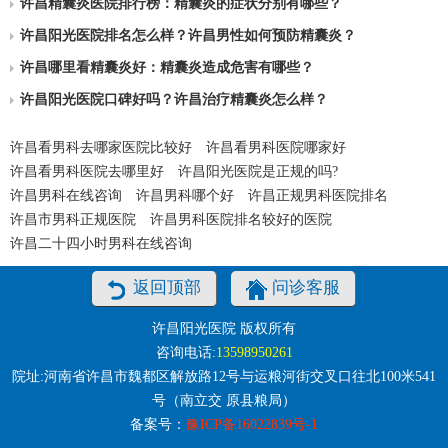
许昌精囊炎医院排行榜：精囊炎的症状分别有哪些？
许昌阳光医院排名怎么样？许昌男性如何预防精囊炎？
许昌哪里看精囊炎好：精囊炎造成危害有哪些？
许昌阳光医院口碑好吗？许昌治疗精囊炎怎么样？
许昌看男科去哪家医院比较好
许昌看男科医院哪家好
许昌看男科医院去哪里好
许昌阳光医院是正规的吗?
许昌男科在线咨询
许昌男科哪个好
许昌正规男科医院排名
许昌市男科正规医院
许昌男科医院排名较好的医院
许昌二十四小时男科在线咨询
返回顶部
问诊客服
许昌阳光医院 版权所有
咨询电话:
13598950261
院址:河南省许昌市魏都区解放路12号与运粮河街交叉口往北100米541
号（南立交 原县粮局）
备案号：
豫ICP备16022839号-1