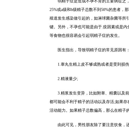
弱精子症是造成不孕不育的主要病征之，对
25%或a级和b级精子总数不到50%的患者
殖道发生感染做引起的，如淋球菌杂菌等所
键。另外，不孕也可能是由于.疫因素或是内
等食物也很容易会引起弱精子症的发生。
医生指出，导致弱精子症的常见原因有
1.睾丸生精上皮不够成熟或者是受到损伤
2.精液量少;
3.精浆发生变异，比如附睾、精囊以及前
都可能会不利于精子的活动以及存活;如果存
活动能力。如果精子总数偏高，那么在精子
由此可见，男性朋友除了要注意饮食，还要