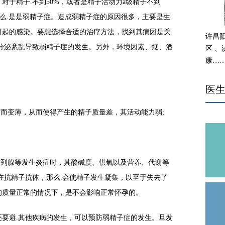
于精子.不到50%，或者是精子活动力a级精子不到
，那么.是是弱精子症。造成弱精子症的原因很多，主要是生
引起的感染。要想选择合适的治疗方法，找到其病因是关
许昌
分泌紊乱导致弱精子症的发生。另外，环境因素、烟、酒
区 
康…
：
医
而变薄，从而使得产生的精子质量差，其活动能力弱;
列腺等发生炎症时，其酸碱度、供氧以及营养、代谢等
在抗精子抗体，那么.会使精子发生凝集，以至于失去了
的质量正常的情况下，是不会影响正常怀孕的。
避.其他疾病的发生，可以预防弱精子症的发生。旦发